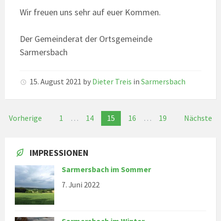
Wir freuen uns sehr auf euer Kommen.
Der Gemeinderat der Ortsgemeinde
Sarmersbach
15. August 2021
by
Dieter Treis
in
Sarmersbach
Seitennummerierung
Vorherige
1
…
14
15
16
…
19
Nächste
der
Beiträge
IMPRESSIONEN
Sarmersbach im Sommer
7. Juni 2022