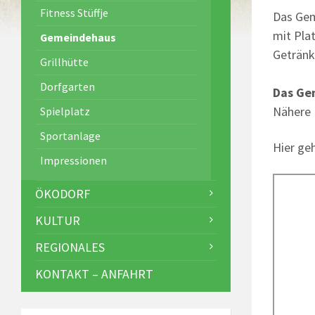
Fitness Stüffje
Das Gem
mit Pla
Gemeindehaus
Getränk
Grillhütte
Dorfgarten
Das Ge
Nähere 
Spielplatz
Sportanlage
Hier ge
Impressionen
ÖKODORF
KULTUR
REGIONALES
KONTAKT – ANFAHRT