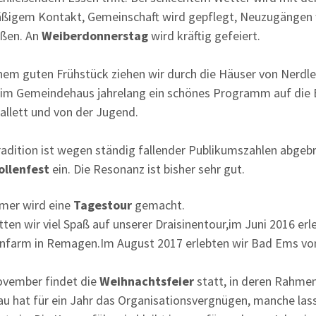
ßigem Kontakt, Gemeinschaft wird gepflegt, Neuzugängen wir
eßen. An
Weiberdonnerstag
wird kräftig gefeiert.
nem guten Frühstück ziehen wir durch die Häuser von Nerdle
 im Gemeindehaus jahrelang ein schönes Programm auf die B
allett und von der Jugend.
radition ist wegen ständig fallender Publikumszahlen abgeb
ollenfest
ein. Die Resonanz ist bisher sehr gut.
mer wird eine
Tagestour
gemacht.
tten wir viel Spaß auf unserer Draisinentour,im Juni 2016 erl
nfarm in Remagen.Im August 2017 erlebten wir Bad Ems von 
vember findet die
Weihnachtsfeier
statt, in deren Rahme
au hat für ein Jahr das Organisationsvergnügen, manche lass