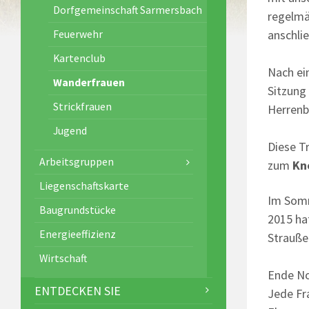
Dorfgemeinschaft Sarmersbach
regelmä
anschli
Feuerwehr
Kartenclub
Nach ei
Wanderfrauen
Sitzung
Strickfrauen
Herrenb
Jugend
Diese T
Arbeitsgruppen
zum
Kn
Liegenschaftskarte
Im Som
Baugrundstücke
2015 ha
Energieeffizienz
Strauße
Wirtschaft
Ende No
ENTDECKEN SIE
Jede Fr