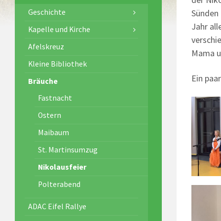
Geschichte
Sünden 
Jahr al
Kapelle und Kirche
verschi
Afelskreuz
Mama un
Kleine Bibliothek
Ein paa
Bräuche
Fastnacht
Ostern
Maibaum
St. Martinsumzug
Nikolausfeier
Polterabend
ADAC Eifel Rallye