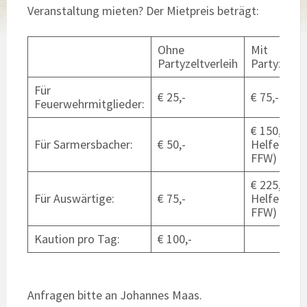
Veranstaltung mieten? Der Mietpreis beträgt:
Ohne
Mit
Partyzeltverleih
Partyzeltve
Für
€ 25,-
€ 75,-
Feuerwehrmitglieder:
€ 150,- (Ink
Für Sarmersbacher:
€ 50,-
Helfer von
FFW)
€ 225,- (Ink
Für Auswärtige:
€ 75,-
Helfer von
FFW)
Kaution pro Tag:
€ 100,-
Anfragen bitte an Johannes Maas.