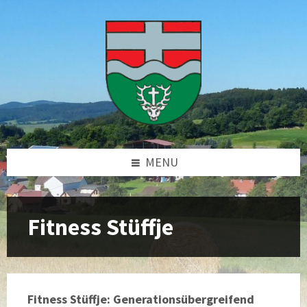
Skip
Skip
Skip
to
to
to
content
left
footer
sidebar
MENU
Fitness Stüffje
Fitness Stüffje: Generationsübergreifend