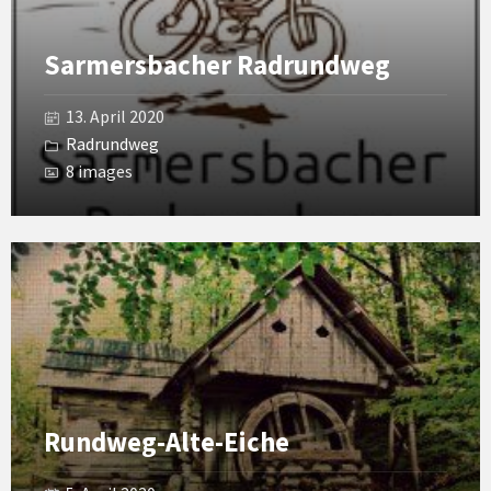
Sarmersbacher Radrundweg
13. April 2020
Radrundweg
8 images
Open
Gallery
Rundweg-Alte-Eiche