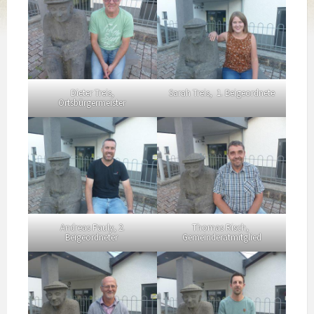
Dieter Treis,
Sarah Treis, 1. Beigeordnete
Ortsbürgermeister
Andreas Pauly, 2.
Thomas Risch,
Beigeordneter
Gemeinderatmitglied