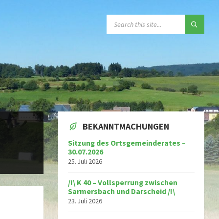
SEARCH:
BEKANNTMACHUNGEN
Sitzung des Ortsgemeinderates –
30.07.2026
25. Juli 2026
/!\ K 40 – Vollsperrung zwischen
Sarmersbach und Darscheid /!\
23. Juli 2026