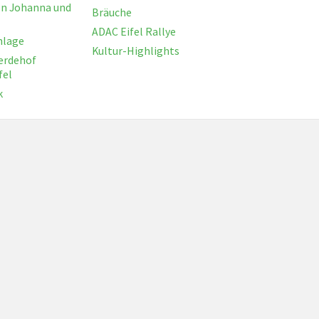
on Johanna und
Bräuche
ADAC Eifel Rallye
nlage
Kultur-Highlights
erdehof
fel
k