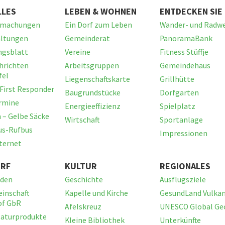
LLES
LEBEN & WOHNEN
ENTDECKEN SIE
tmachungen
Ein Dorf zum Leben
Wander- und Radw
altungen
Gemeinderat
PanoramaBank
ngsblatt
Vereine
Fitness Stüffje
hrichten
Arbeitsgruppen
Gemeindehaus
fel
Liegenschaftskarte
Grillhütte
First Responder
Baugrundstücke
Dorfgarten
ermine
Energieeffizienz
Spielplatz
 – Gelbe Säcke
Wirtschaft
Sportanlage
us-Rufbus
Impressionen
nternet
RF
KULTUR
REGIONALES
aden
Geschichte
Ausflugsziele
inschaft
Kapelle und Kirche
GesundLand Vulkan
f GbR
Afelskreuz
UNESCO Global Ge
Naturprodukte
Kleine Bibliothek
Unterkünfte