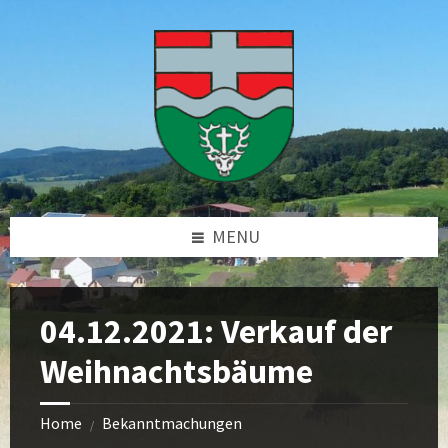
Skip
Skip
Skip
Skip
to
to
to
to
content
left
right
footer
sidebar
sidebar
MENU
04.12.2021: Verkauf der
Weihnachtsbäume
Home
Bekanntmachungen
/