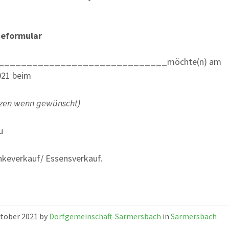
eformular
r)______________________________möchte(n) am
021 beim
zen wenn gewünscht)
u
nkeverkauf/ Essensverkauf.
ktober 2021
by
Dorfgemeinschaft-Sarmersbach
in
Sarmersbach