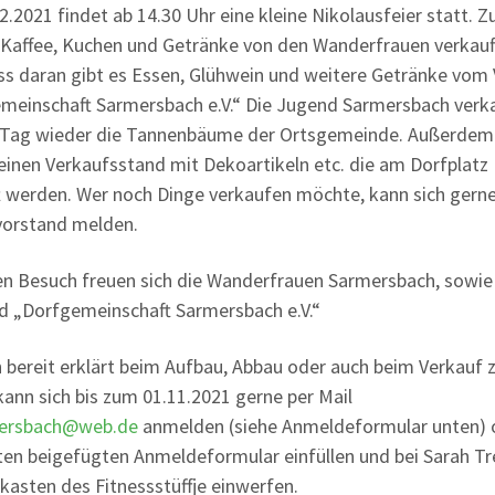
2.2021 findet ab 14.30 Uhr eine kleine Nikolausfeier statt. 
Kaffee, Kuchen und Getränke von den Wanderfrauen verkauf
ss daran gibt es Essen, Glühwein und weitere Getränke vom 
meinschaft Sarmersbach e.V.“ Die Jugend Sarmersbach verka
Tag wieder die Tannenbäume der Ortsgemeinde. Außerdem 
leinen Verkaufsstand mit Dekoartikeln etc. die am Dorfplatz
t werden. Wer noch Dinge verkaufen möchte, kann sich gern
vorstand melden.
en Besuch freuen sich die Wanderfrauen Sarmersbach, sowie
d „Dorfgemeinschaft Sarmersbach e.V.“
h bereit erklärt beim Aufbau, Abbau oder auch beim Verkauf 
kann sich bis zum 01.11.2021 gerne per Mail
ersbach@web.de
anmelden (siehe Anmeldeformular unten) 
en beigefügten Anmeldeformular einfüllen und bei Sarah Tr
fkasten des Fitnessstüffje einwerfen.