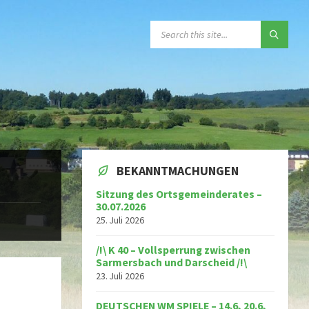
SEARCH:
BEKANNTMACHUNGEN
Sitzung des Ortsgemeinderates –
30.07.2026
25. Juli 2026
/!\ K 40 – Vollsperrung zwischen
Sarmersbach und Darscheid /!\
23. Juli 2026
DEUTSCHEN WM SPIELE – 14.6, 20.6,