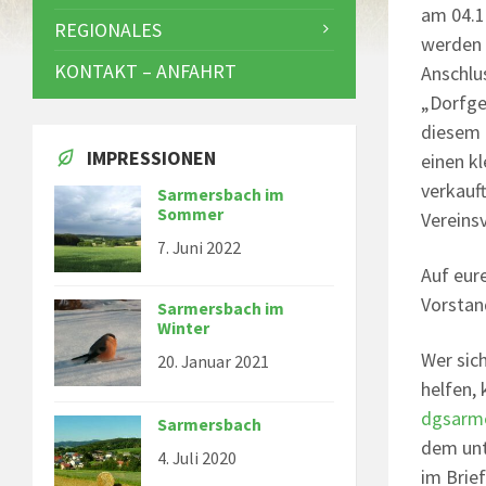
am 04.1
REGIONALES
werden 
KONTAKT – ANFAHRT
Anschlu
„Dorfge
diesem 
IMPRESSIONEN
einen k
verkauf
Sarmersbach im
Sommer
Vereins
7. Juni 2022
Auf eur
Vorstan
Sarmersbach im
Winter
Wer sic
20. Januar 2021
helfen, 
dgsarm
Sarmersbach
dem unt
4. Juli 2020
im Brie