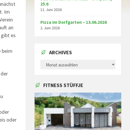
Zunächst
25.6
11. Juni 2026
t. Im
Verein
Pizza im Dorfgarten – 13.06.2026
uft an
2. Juni 2026
gibt es
e beim
ARCHIVES
ARCHIVES
 der
FITNESS STÜFFJE
zu
oder
eis oder