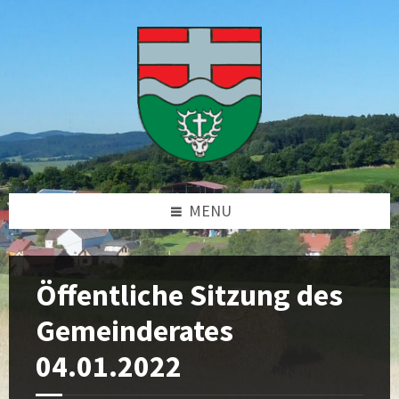
Skip
Skip
Skip
Skip
to
to
to
to
content
left
right
footer
sidebar
sidebar
MENU
Öffentliche Sitzung des
Gemeinderates
04.01.2022