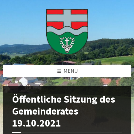
Skip
Skip
Skip
Skip
to
to
to
to
content
left
right
footer
sidebar
sidebar
MENU
Öffentliche Sitzung des
Gemeinderates
19.10.2021