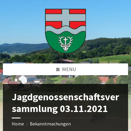
Skip
Skip
Skip
Skip
to
to
to
to
content
left
right
footer
sidebar
sidebar
MENU
Jagdgenossenschaftsver
sammlung 03.11.2021
Home
Bekanntmachungen
/