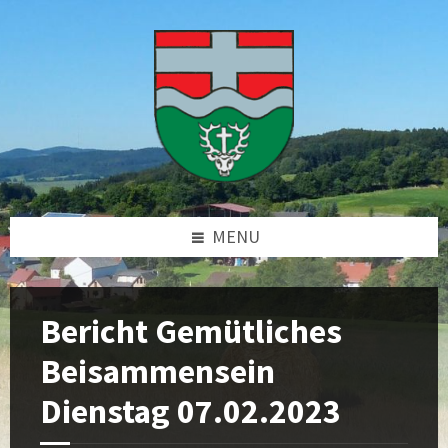
Skip
Skip
Skip
Skip
to
to
to
to
content
left
right
footer
sidebar
sidebar
MENU
Bericht Gemütliches
Beisammensein
Dienstag 07.02.2023