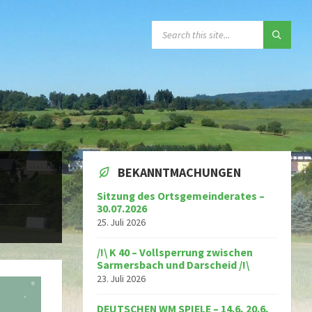
SEARCH:
BEKANNTMACHUNGEN
Sitzung des Ortsgemeinderates –
30.07.2026
25. Juli 2026
/!\ K 40 – Vollsperrung zwischen
Sarmersbach und Darscheid /!\
23. Juli 2026
DEUTSCHEN WM SPIELE – 14.6, 20.6,