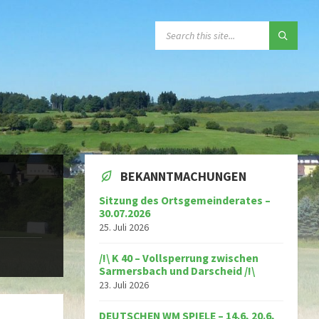
SEARCH:
BEKANNTMACHUNGEN
Sitzung des Ortsgemeinderates –
30.07.2026
25. Juli 2026
/!\ K 40 – Vollsperrung zwischen
Sarmersbach und Darscheid /!\
23. Juli 2026
DEUTSCHEN WM SPIELE – 14.6, 20.6,