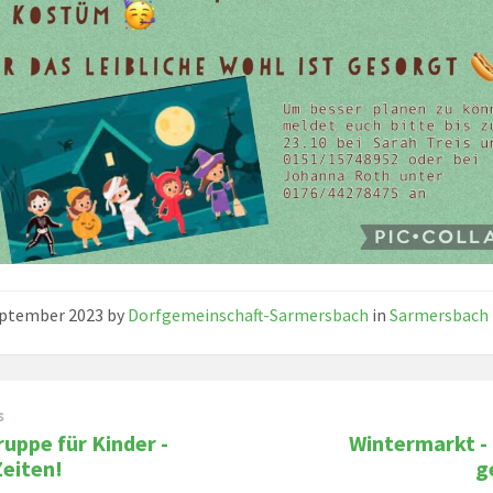
eptember 2023
by
Dorfgemeinschaft-Sarmersbach
in
Sarmersbach
s
ruppe für Kinder -
Wintermarkt -
eiten!
g