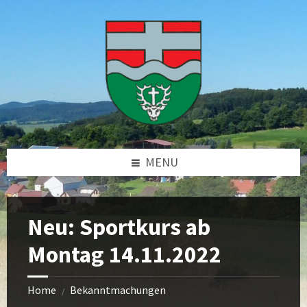
Skip
Skip
Skip
Skip
to
to
to
to
content
left
right
footer
sidebar
sidebar
MENU
Neu: Sportkurs ab
Montag 14.11.2022
Home
Bekanntmachungen
/