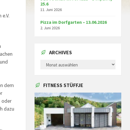
25.6
11. Juni 2026
 e.V.
Pizza im Dorfgarten – 13.06.2026
2. Juni 2026
n
ARCHIVES
Sachen
 und
ARCHIVES
ben dem
FITNESS STÜFFJE
er
- oder
ch dazu