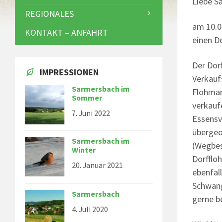
Liebe S
REGIONALES
am 10.0
KONTAKT – ANFAHRT
einen D
Der Dor
IMPRESSIONEN
Verkauf
Sarmersbach im
Flohmar
Sommer
verkauf
7. Juni 2022
Essensv
übergeo
Sarmersbach im
(Wegbes
Winter
Dorfflo
20. Januar 2021
ebenfall
Schwang
Sarmersbach
gerne b
4. Juli 2020