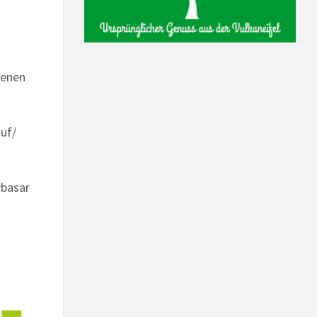
enen
uf/
basar