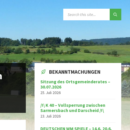
SEARCH:
BEKANNTMACHUNGEN
m
Sitzung des Ortsgemeinderates –
30.07.2026
25. Juli 2026
/!\ K 40 – Vollsperrung zwischen
Sarmersbach und Darscheid /!\
23. Juli 2026
DEUTSCHEN WM SPIELE – 14.6, 20.6,