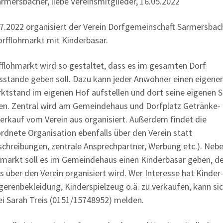
armersbacher, liebe Vereinsmitglieder, 16.05.2022
7.2022 organisiert der Verein Dorfgemeinschaft Sarmersbach
orfflohmarkt mit Kinderbasar.
fflohmarkt wird so gestaltet, dass es im gesamten Dorf
sstände geben soll. Dazu kann jeder Anwohner einen eigene
ktstand im eigenen Hof aufstellen und dort seine eigenen 
en. Zentral wird am Gemeindehaus und Dorfplatz Getränke-
erkauf vom Verein aus organisiert. Außerdem findet die
rdnete Organisation ebenfalls über den Verein statt
chreibungen, zentrale Ansprechpartner, Werbung etc.). Ne
hmarkt soll es im Gemeindehaus einen Kinderbasar geben, d
s über den Verein organisiert wird. Wer Interesse hat Kinder
erenbekleidung, Kinderspielzeug o.ä. zu verkaufen, kann si
ei Sarah Treis (0151/15748952) melden.