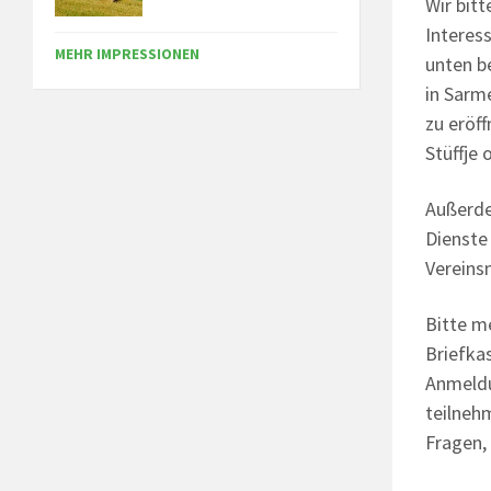
Wir bitt
Interes
MEHR IMPRESSIONEN
unten b
in Sarm
zu eröf
Stüffje 
Außerde
Dienste
Vereins
Bitte m
Briefkas
Anmeldu
teilneh
Fragen,