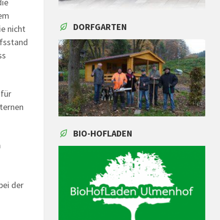
die
dem
DORFGARTEN
e nicht
ufsstand
ss
 für
xternen
BIO-HOFLADEN
m
bei der