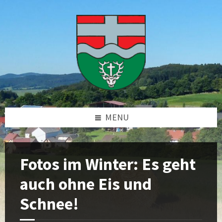
Skip
Skip
Skip
Skip
to
to
to
to
content
left
right
footer
sidebar
sidebar
MENU
Fotos im Winter: Es geht
auch ohne Eis und
Schnee!