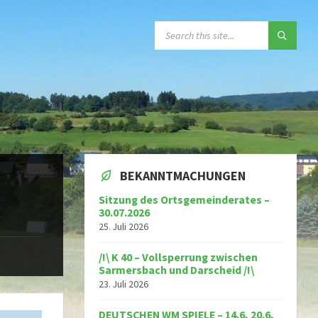
SEARCH:
BEKANNTMACHUNGEN
Sitzung des Ortsgemeinderates –
30.07.2026
25. Juli 2026
/!\ K 40 – Vollsperrung zwischen
Sarmersbach und Darscheid /!\
23. Juli 2026
DEUTSCHEN WM SPIELE – 14.6, 20.6,