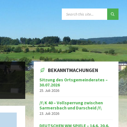
SEARCH:
BEKANNTMACHUNGEN
Sitzung des Ortsgemeinderates –
30.07.2026
25. Juli 2026
/!\ K 40 – Vollsperrung zwischen
Sarmersbach und Darscheid /!\
23. Juli 2026
DEUTSCHEN WM SPIELE – 14.6, 20.6,