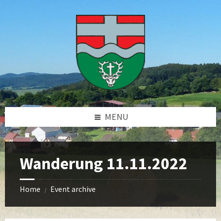
Skip
Skip
Skip
Skip
to
to
to
to
content
left
right
footer
sidebar
sidebar
MENU
Wanderung 11.11.2022
Home
Event archive
/