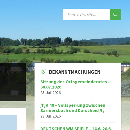
SEARCH:
BEKANNTMACHUNGEN
Sitzung des Ortsgemeinderates –
30.07.2026
25. Juli 2026
/!\ K 40 – Vollsperrung zwischen
Sarmersbach und Darscheid /!\
23. Juli 2026
DEUTSCHEN WM SPIELE – 14.6, 20.6,