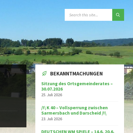
SEARCH:
BEKANNTMACHUNGEN
Sitzung des Ortsgemeinderates –
30.07.2026
25. Juli 2026
/!\ K 40 – Vollsperrung zwischen
Sarmersbach und Darscheid /!\
23. Juli 2026
DEUTSCHEN WM SPIELE – 14.6, 20.6,