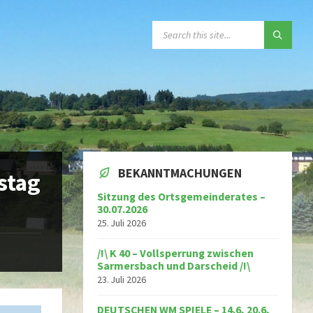
SEARCH:
BEKANNTMACHUNGEN
stag
Sitzung des Ortsgemeinderates –
30.07.2026
25. Juli 2026
/!\ K 40 – Vollsperrung zwischen
Sarmersbach und Darscheid /!\
23. Juli 2026
DEUTSCHEN WM SPIELE – 14.6, 20.6,