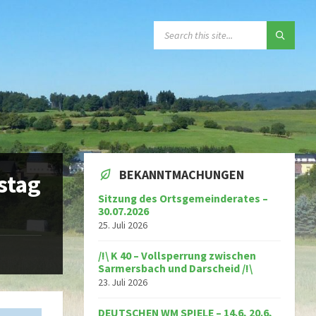
SEARCH:
BEKANNTMACHUNGEN
stag
Sitzung des Ortsgemeinderates –
30.07.2026
25. Juli 2026
/!\ K 40 – Vollsperrung zwischen
Sarmersbach und Darscheid /!\
23. Juli 2026
DEUTSCHEN WM SPIELE – 14.6, 20.6,