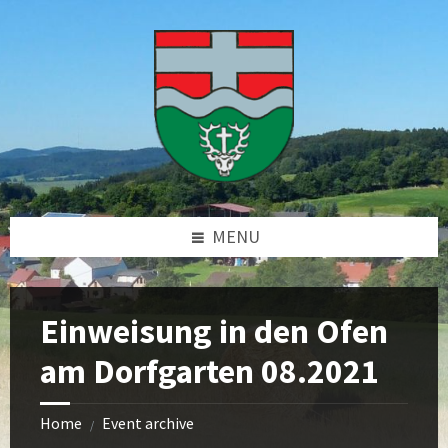
Skip
Skip
Skip
Skip
to
to
to
to
content
left
right
footer
sidebar
sidebar
MENU
Einweisung in den Ofen
am Dorfgarten 08.2021
Home
Event archive
/