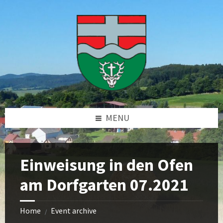
Skip
Skip
Skip
Skip
to
to
to
to
content
left
right
footer
sidebar
sidebar
MENU
Einweisung in den Ofen
am Dorfgarten 07.2021
Home
Event archive
/